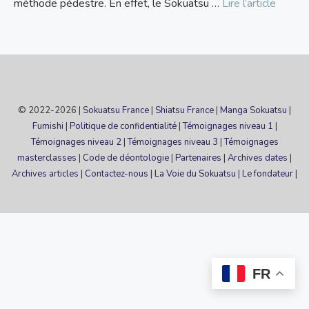
méthode pédestre. En effet, le Sokuatsu …
Lire l’article
© 2022-2026 |
Sokuatsu France
|
Shiatsu France
|
Manga Sokuatsu
|
Fumishi
|
Politique de confidentialité
|
Témoignages niveau 1
|
Témoignages niveau 2
|
Témoignages niveau 3
|
Témoignages
masterclasses
|
Code de déontologie
|
Partenaires
|
Archives dates
|
Archives articles
|
Contactez-nous
|
La Voie du Sokuatsu
|
Le fondateur
|
FR