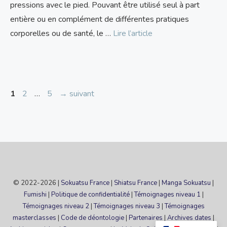
pressions avec le pied. Pouvant être utilisé seul à part
entière ou en complément de différentes pratiques
corporelles ou de santé, le …
Lire l’article
Page
Page
Page
1
2
…
5
→
suivant
© 2022-2026 |
Sokuatsu France
|
Shiatsu France
|
Manga Sokuatsu
|
Fumishi
|
Politique de confidentialité
|
Témoignages niveau 1
|
Témoignages niveau 2
|
Témoignages niveau 3
|
Témoignages
masterclasses
|
Code de déontologie
|
Partenaires
|
Archives dates
|