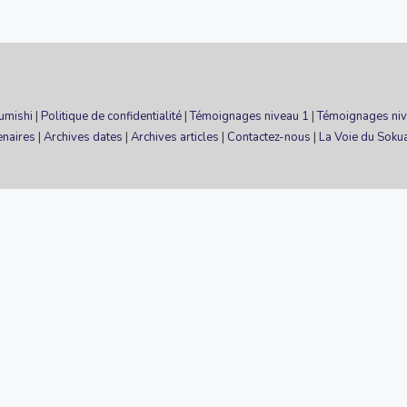
umishi
|
Politique de confidentialité
|
Témoignages niveau 1
|
Témoignages niv
enaires
|
Archives dates
|
Archives articles
|
Contactez-nous
|
La Voie du Soku