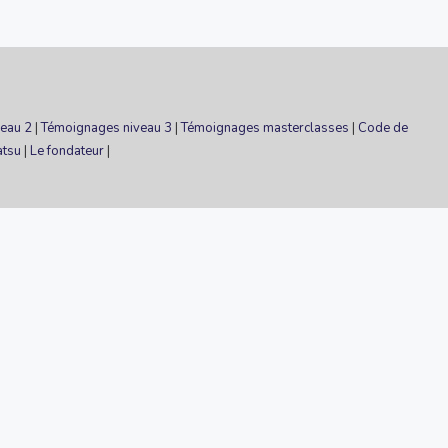
eau 2
|
Témoignages niveau 3
|
Témoignages masterclasses
|
Code de
atsu
|
Le fondateur
|