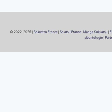
© 2022-2026 |
Sokuatsu France
|
Shiatsu France
|
Manga Sokuatsu
|
F
déontologie
|
Part